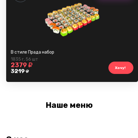
В стиле Прада набор
1835 г
,
56 шт
2379
Хочу!
3219
Наше меню