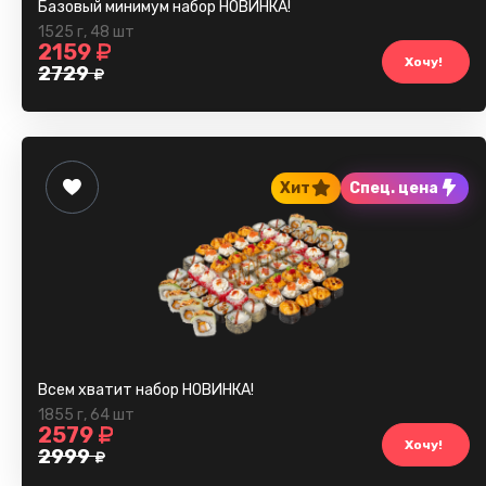
Базовый минимум набор НОВИНКА!
1525 г
,
48 шт
2159
Хочу!
2729
Хит
Спец. цена
Всем хватит набор НОВИНКА!
1855 г
,
64 шт
2579
Хочу!
2999