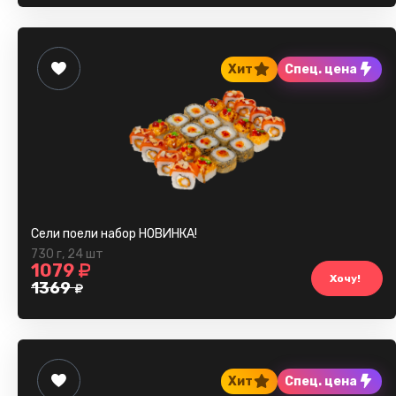
Хит
Спец. цена
Сели поели набор НОВИНКА!
730 г
,
24 шт
1079
Хочу!
1369
Хит
Спец. цена