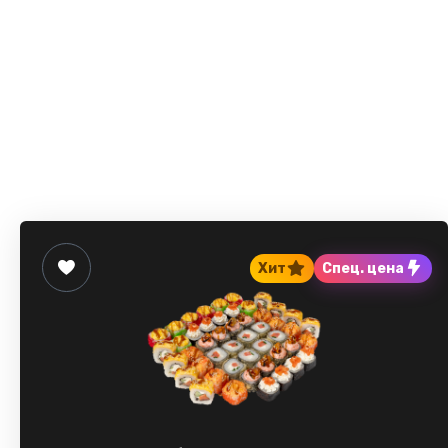
Хит
Спец. цена