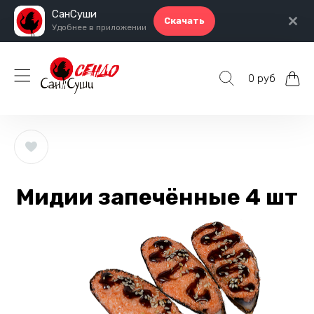
СанСуши
Скачать
Удобнее в приложении
0 руб
Мидии запечённые 4 шт