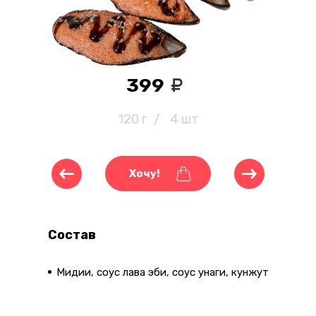
399
120 г
/
4 шт
Хочу!
Состав
Мидии, соус лава эби, соус унаги, кунжут