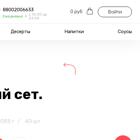
88002006633
0 руб
Войти
с 10:00 до
Ежедневно
23:00
Десерты
Напитки
Соусы
й сет.
1085 г
/
40 шт