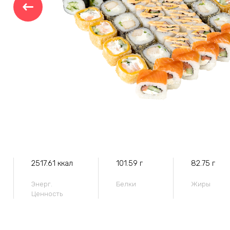
2517.61 ккал
101.59 г
82.75 г
Энерг.
Белки
Жиры
Ценность