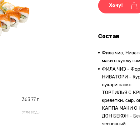
Хочу!
Состав
Фила чиз, Ниват
маки с кунжутом
ФИЛА ЧИЗ - Форе
НИВАТОРИ - Кури
сухари панко
ТОРТИЛЬЯ С КРЕ
363.77 г
креветки, сыр, о
КАППА МАКИ С К
Углеводы
ДОН БЕКОН - Бек
чесночный