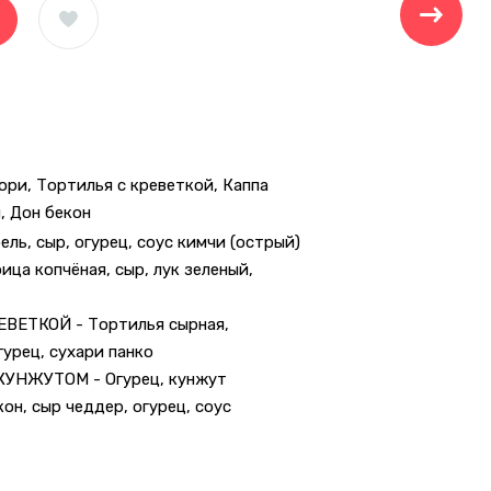
ори, Тортилья с креветкой, Каппа
, Дон бекон
ль, сыр, огурец, соус кимчи (острый)
ца копчёная, сыр, лук зеленый,
ВЕТКОЙ - Тортилья сырная,
гурец, сухари панко
УНЖУТОМ - Огурец, кунжут
он, сыр чеддер, огурец, соус